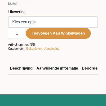
tot
buiten.
€ 475,00
Uitvoering
EGO
compacte
Toevoegen Aan Winkelwagen
ventilator
FN1000E
aantal
Artikelnummer:
N/B
Categorieën:
Buitenleven
,
Aanbieding
Beschrijving
Aanvullende informatie
Beoordelinge