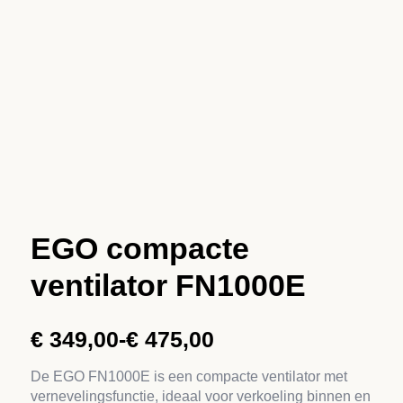
EGO compacte
ventilator FN1000E
€
349,00
-
€
475,00
Prijsklasse:
€ 349,00
De EGO FN1000E is een compacte ventilator met
vernevelingsfunctie, ideaal voor verkoeling binnen en