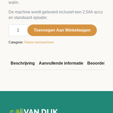
walm.
De machine wordt geleverd inclusief een 2,5Ah accu
en standaard oplader.
EGO
gazonmaaier
Toevoegen Aan Winkelwagen
LM1701E
42
cm
Categorie:
Kleine tuinmachines
aantal
Beschrijving
Aanvullende informatie
Beoordelinge