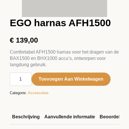
EGO harnas AFH1500
€
139,00
Comfortabel AFH1500 harnas voor het dragen van de
BAX1500 en BHX1000 accu’s, ontworpen voor
langdurig gebruik.
EGO
harnas
Toevoegen Aan Winkelwagen
AFH1500
aantal
Categorie:
Accessoires
Beschrijving
Aanvullende informatie
Beoordelinge