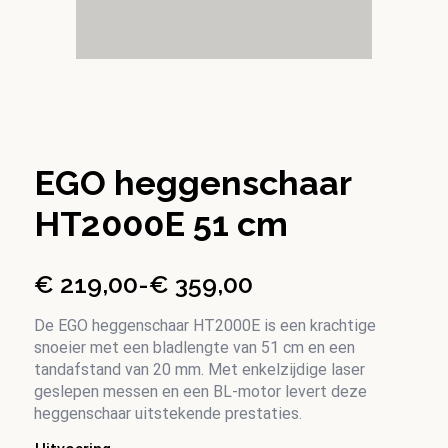
EGO heggenschaar
HT2000E 51 cm
€
219,00
-
€
359,00
Prijsklasse:
€ 219,00
De EGO heggenschaar HT2000E is een krachtige
snoeier met een bladlengte van 51 cm en een
tot
tandafstand van 20 mm. Met enkelzijdige laser
€ 359,00
geslepen messen en een BL-motor levert deze
heggenschaar uitstekende prestaties.