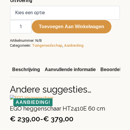
Uitvoering
EGO
heggenschaar
Toevoegen Aan Winkelwagen
HT2000E
51
cm
Artikelnummer:
N/B
aantal
Categorieën:
Tuingereedschap
,
Aanbieding
Beschrijving
Aanvullende informatie
Beoordelinge
Andere suggesties…
AANBIEDING!
EGO heggenschaar HT2410E 60 cm
€
239,00
-
€
379,00
Prijsklasse:
Dit