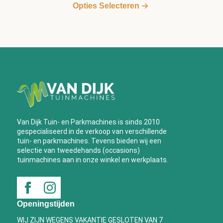
€ 239,00
Opties Selecteren
product
tot
heeft
€ 379,00
meerdere
variaties.
Deze
optie
kan
gekozen
worden
op
de
Van Dijk Tuin- en Parkmachines is sinds 2010
productpagina
gespecialiseerd in de verkoop van verschillende
tuin- en parkmachines. Tevens bieden wij een
selectie van tweedehands (occasions)
tuinmachines aan in onze winkel en werkplaats.
Openingstijden
WIJ ZIJN WEGENS VAKANTIE GESLOTEN VAN 7