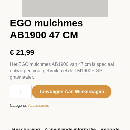
EGO mulchmes
AB1900 47 CM
€
21,99
Het EGO mulchmes AB1900 van 47 cm is speciaal
ontworpen voor gebruik met de LM1900E-SP
grasmaaier.
EGO
mulchmes
Toevoegen Aan Winkelwagen
AB1900
47
CM
Categorie:
Accessoires
aantal
Beschrijving
Aanvullende informatie
Beoordelinge