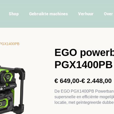
Shop
Gebruikte machines
Verhuur
Over
 PGX1400PB
EGO power
PGX1400PB
€
649,00
-
€
2.448,00
Prijsklasse:
€ 649,00
De EGO PGX1400PB Powerbank bi
supersnelle en efficiënte mogel
tot
locatie, met geïntegreerde dubbel
€ 2.448,00