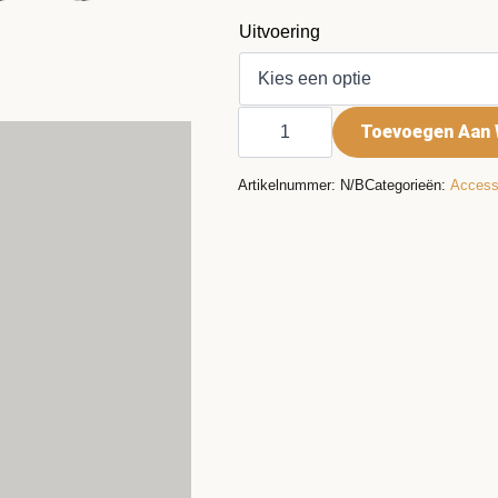
Uitvoering
EGO
Toevoegen Aan 
powerbank
PGX1400PB
aantal
Artikelnummer:
N/B
Categorieën:
Access