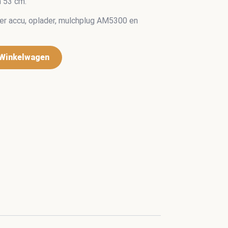
 53 cm.
r accu, oplader, mulchplug AM5300 en
Winkelwagen