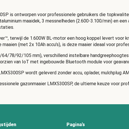
 is ontworpen voor professionele gebruikers die topkwaliteit
luminium maaidek, 3 messnelheden (2.600-3.100/min) en een au
taties.
r™, terwijl de 1.600W BL-motor een hoog koppel levert voor k
 maaien (met 2x 10Ah accu’s), is deze maaier ideaal voor profes
64/78/92/105 mm), verschillend instelbare handgreephoogtes 
oorzien van IoT met ingebouwde Bluetooth module voor geavanc
LMX5300SP wordt geleverd zonder accu, oplader, mulchplug AM
ofessionele gazonmaaier LMX5300SP, de ultieme keuze voor prof
stijden
Pagina's