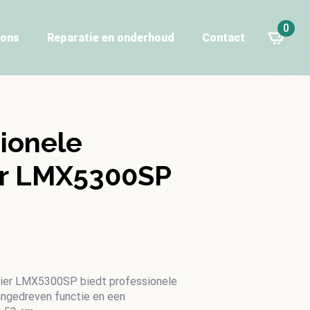
0
 ons
Reparatie en onderhoud
Contact
ionele
r LMX5300SP
ier LMX5300SP biedt professionele
aangedreven functie en een