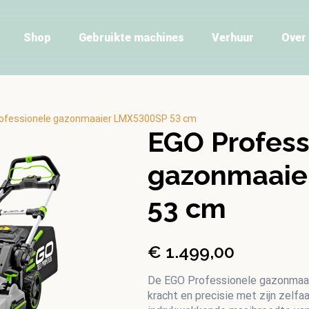
Shop
Gebruikte machines
Verhuur
Over
ofessionele gazonmaaier LMX5300SP 53 cm
EGO Profess
gazonmaaie
53 cm
€
1.499,00
De EGO Professionele gazonmaa
kracht en precisie met zijn zelf