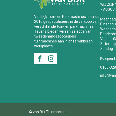
WIJ ZIJN
7 AUGUS
Van Dijk Tuin- en Parkmachines is sinds
Maandag
2010 gespecialiseerd in de verkoop van
Dinsdag: 
verschillende tuin- en parkmachines.
Woensdag:
Tevens bieden wij een selectie van
Donderdag
tweedehands (occasions)
Vrijdag: 
tuinmachines aan in onze winkel en
Zaterdag:
werkplaats.
Zondag:
Kozijnen
0165-32
info@vand
© van Dijk Tuinmachines