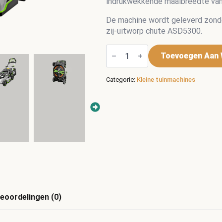
indrukwekkende maaibreedte van
De machine wordt geleverd zonde
zij-uitworp chute ASD5300.
EGO
Professionele
Toevoegen Aan 
gazonmaaier
LMX5300SP
53
Categorie:
Kleine tuinmachines
cm
aantal
eoordelingen (0)