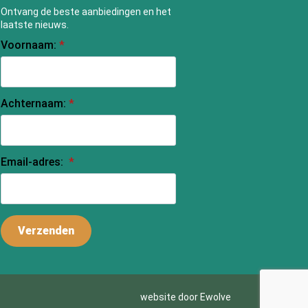
Ontvang de beste aanbiedingen en het
laatste nieuws.
Voornaam:
*
Achternaam:
*
Email-adres:
*
Verzenden
website door Ewolve