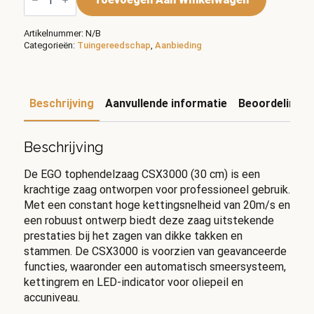
CSX3000
30
cm
Artikelnummer:
N/B
aantal
Categorieën:
Tuingereedschap
,
Aanbieding
Beschrijving
Aanvullende informatie
Beoordelingen
Beschrijving
De EGO tophendelzaag CSX3000 (30 cm) is een
krachtige zaag ontworpen voor professioneel gebruik.
Met een constant hoge kettingsnelheid van 20m/s en
een robuust ontwerp biedt deze zaag uitstekende
prestaties bij het zagen van dikke takken en
stammen. De CSX3000 is voorzien van geavanceerde
functies, waaronder een automatisch smeersysteem,
kettingrem en LED-indicator voor oliepeil en
accuniveau.