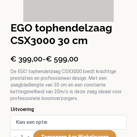
EGO tophendelzaag
CSX3000 30 cm
€
399,00
-
€
599,00
Prijsklasse:
€ 399,00
De EGO tophendelzaag CSX3000 biedt krachtige
prestaties en professioneel design. Met een
tot
zaagbladlengte van 30 cm en een constante
€ 599,00
kettingsnelheid van 20m/s is deze zaag ideaal voor
professionele boomverzorgers.
Uitvoering
EGO
tophendelzaag
Toevoegen Aan Winkelwagen