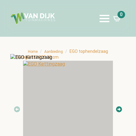
0
EGO tophendelzaag
Home
Aanbieding
Terug
CSX3000 30 cm