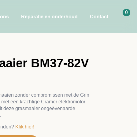
0
 ons
Reparatie en onderhoud
Contact
aaier BM37-82V
 maaien zonder compromissen met de Grin
met een krachtige Cramer elektromotor
edt deze grasmaaier ongeëvenaarde
.
inden?
Klik hier!