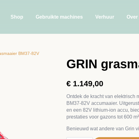
Shop
Gebruikte machines
Verhuur
Over
asmaaier BM37-82V
GRIN grasm
€
1.149,00
Ontdek de kracht van elektrisch
BM37-82V accumaaier. Uitgerust 
en een 82V lithium-ion accu, bi
prestaties voor gazons tot 600 m²
Benieuwd wat andere van Grin v