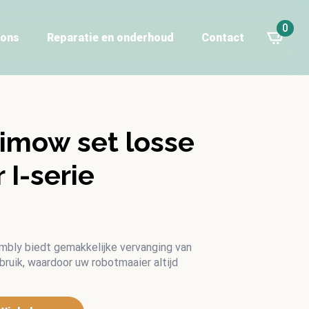
0
 ons
Reparatie en onderhoud
Contact
imow set losse
 I-serie
ly biedt gemakkelijke vervanging van
bruik, waardoor uw robotmaaier altijd