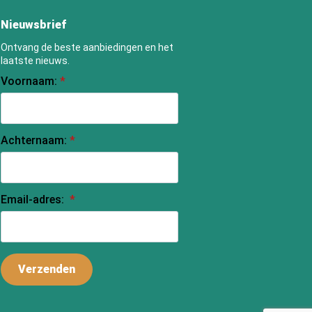
Nieuwsbrief
Ontvang de beste aanbiedingen en het
laatste nieuws.
Voornaam:
*
Achternaam:
*
Email-adres:
*
Verzenden