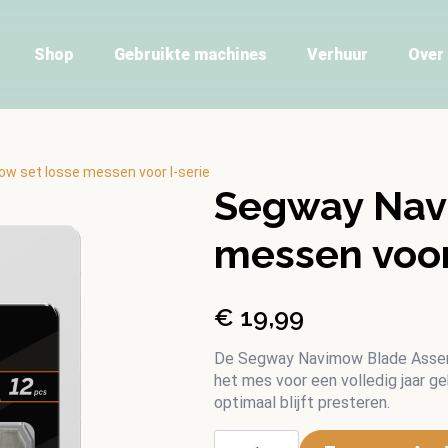
Shop
Gebruikte machines
Verhuur
Over
w set losse messen voor I-serie
Segway Nav
messen voor
€
19,99
De Segway Navimow Blade Assemb
het mes voor een volledig jaar ge
optimaal blijft presteren.
Segway