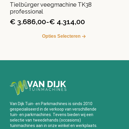
Tielbürger veegmachine TK38
professional
€
3.686,00
-
€
4.314,00
Prijsklasse:
Dit
€ 3.686,00
Opties Selecteren
product
tot
heeft
€ 4.314,00
meerdere
variaties.
Deze
optie
kan
gekozen
worden
op
de
Van Dijk Tuin- en Parkmachines is sinds 2010
productpagina
gespecialiseerd in de verkoop van verschillende
tuin- en parkmachines. Tevens bieden wij een
selectie van tweedehands (occasions)
tuinmachines aan in onze winkel en werkplaats.