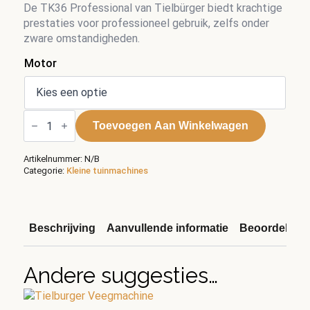
€ 3.403,00
De TK36 Professional van Tielbürger biedt krachtige
prestaties voor professioneel gebruik, zelfs onder
tot
zware omstandigheden.
€ 3.456,00
Motor
Tielbürger
veegmachine
Toevoegen Aan Winkelwagen
TK36
professional
aantal
Artikelnummer:
N/B
Categorie:
Kleine tuinmachines
Beschrijving
Aanvullende informatie
Beoordelinge
Andere suggesties…