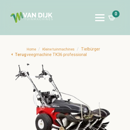
0
Tielbürger
Home
Kleine tuinmachines
Terug
veegmachine TK36 professional