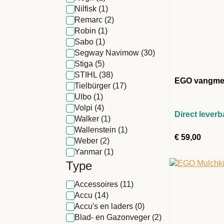
Nilfisk
(1)
Remarc
(2)
Robin
(1)
Sabo
(1)
Segway Navimow
(30)
Stiga
(5)
STIHL
(38)
EGO vangme
Tielbürger
(17)
Ulbo
(1)
Volpi
(4)
Direct leverb
Walker
(1)
Wallenstein
(1)
€
59,00
Weber
(2)
Yanmar
(1)
Type
Accessoires
(11)
Accu
(14)
Accu's en laders
(0)
Blad- en Gazonveger
(2)