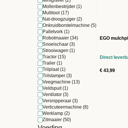
Minigraver
(2)
Mollenbestrijder
(1)
Multitool
(17)
Nat-droogzuiger
(2)
Onkruidborstelmachine
(5)
Palletvork
(1)
Robotmaaier
(34)
EGO mulchp
Snoeischaar
(3)
Strooiwagen
(1)
Tractor
(15)
Direct leverb
Trailer
(1)
Trilplaat
(1)
€
43,99
Trilstamper
(3)
Veegmachine
(13)
Veldspuit
(1)
Ventilator
(3)
Versnipperaar
(3)
Verticuteermachine
(8)
Werklamp
(2)
Zitmaaier
(50)
Voeding