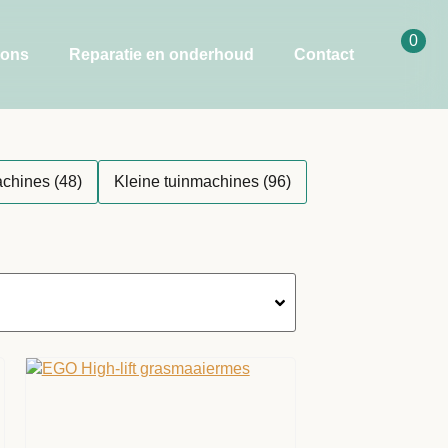
0
 ons
Reparatie en onderhoud
Contact
achines
(48)
Kleine tuinmachines
(96)