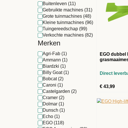
Buitenleven
(11)
Gebruikte machines
(31)
Grote tuinmachines
(48)
Kleine tuinmachines
(96)
Tuingereedschap
(99)
Verkochte machines
(82)
Merken
Agri-Fab
(1)
EGO dubbel h
grasmaaime
Ammann
(1)
Biardzki
(1)
Billy Goat
(1)
Direct leverb
Bobcat
(2)
Caroni
(1)
€
43,99
Castelgarden
(2)
Cramer
(2)
Dolmar
(1)
Dunsch
(1)
Echo
(1)
EGO
(118)