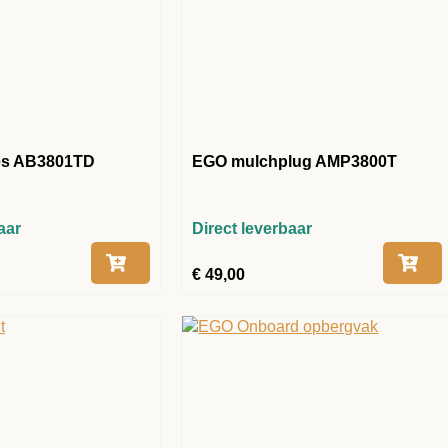
s AB3801TD
EGO mulchplug AMP3800T
aar
Direct leverbaar
€
49,00