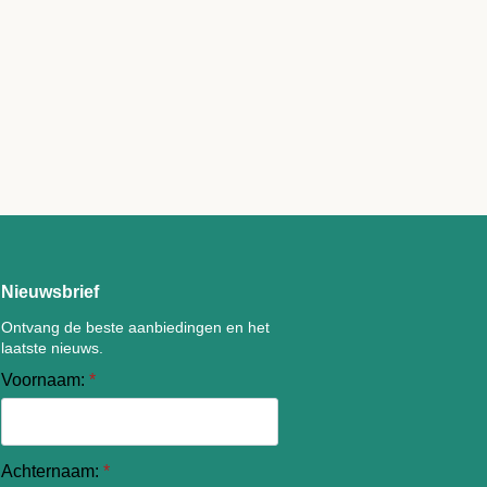
Nieuwsbrief
Ontvang de beste aanbiedingen en het
laatste nieuws.
Voornaam:
*
Achternaam:
*