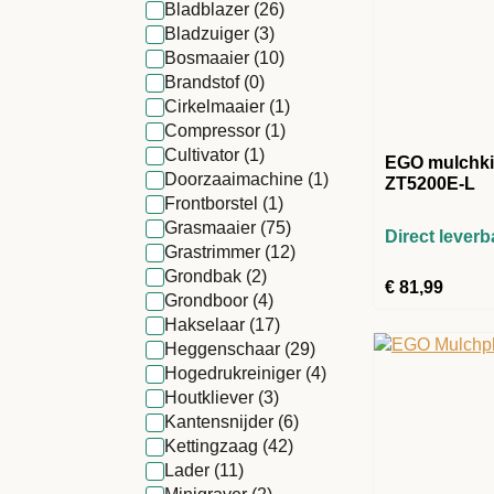
Bladblazer
(26)
Bladzuiger
(3)
Bosmaaier
(10)
Brandstof
(0)
Cirkelmaaier
(1)
Compressor
(1)
Cultivator
(1)
EGO mulchki
Doorzaaimachine
(1)
ZT5200E-L
Frontborstel
(1)
Grasmaaier
(75)
Direct leverb
Grastrimmer
(12)
Grondbak
(2)
€
81,99
Grondboor
(4)
Hakselaar
(17)
Heggenschaar
(29)
Hogedrukreiniger
(4)
Houtkliever
(3)
Kantensnijder
(6)
Kettingzaag
(42)
Lader
(11)