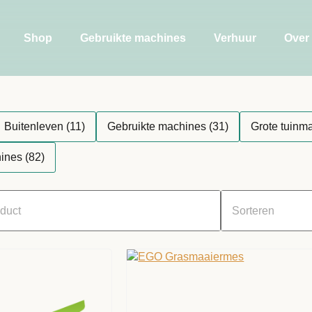
Shop
Gebruikte machines
Verhuur
Over
Buitenleven
(11)
Gebruikte machines
(31)
Grote tuinm
ines
(82)