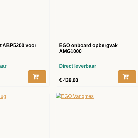
t ABP5200 voor
EGO onboard opbergvak
AMG1000
aar
Direct leverbaar
€
439,00