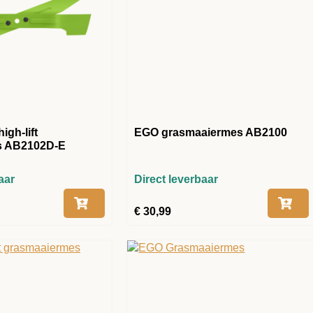
igh-lift
EGO grasmaaiermes AB2100
s AB2102D-E
aar
Direct leverbaar
€
30,99