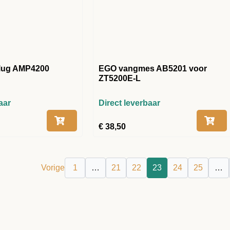
lug AMP4200
EGO vangmes AB5201 voor
ZT5200E-L
aar
Direct leverbaar
€
38,50
Vorige
1
…
21
22
23
24
25
…