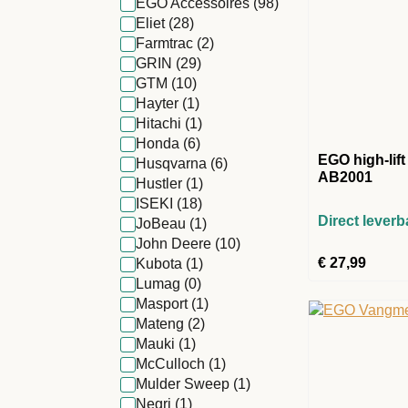
EGO Accessoires
(98)
Eliet
(28)
Farmtrac
(2)
GRIN
(29)
GTM
(10)
Hayter
(1)
Hitachi
(1)
Honda
(6)
EGO high-lif
Husqvarna
(6)
AB2001
Hustler
(1)
ISEKI
(18)
Direct leverb
JoBeau
(1)
John Deere
(10)
€
27,99
Kubota
(1)
Lumag
(0)
Masport
(1)
Mateng
(2)
Mauki
(1)
McCulloch
(1)
Mulder Sweep
(1)
Negri
(1)